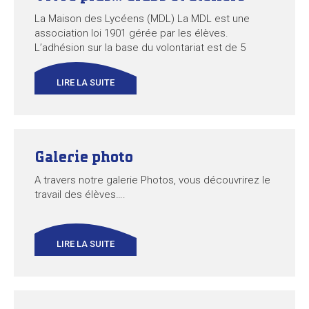
La Maison des Lycéens (MDL) La MDL est une
association loi 1901 gérée par les élèves.
L’adhésion sur la base du volontariat est de 5
euros. Elle donne accès à tous les clubs, à la salle
de piano, à des tarifs réduits pour les sorties, à des
LIRE LA SUITE
subventions pour les voyages scolaires…Tous les
ans de...
Galerie photo
A travers notre galerie Photos, vous découvrirez le
travail des élèves….
LIRE LA SUITE