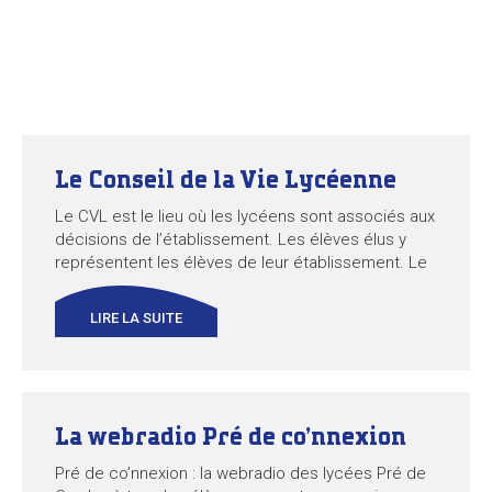
Le Conseil de la Vie Lycéenne
Le CVL est le lieu où les lycéens sont associés aux
décisions de l’établissement. Les élèves élus y
représentent les élèves de leur établissement. Le
CVL est réuni avant chaque conseil
d’administration, sur convocation du chef
LIRE LA SUITE
d’établissement. Il peut aussi se réunir en séance
extraordinaire si la moitié des élus lycéens le
demande. L’ordre du...
La webradio Pré de co’nnexion
Pré de co’nnexion : la webradio des lycées Pré de