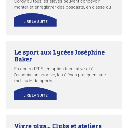
Cordy où tous les élèves peuvent concevoir,
monter et enregistrer des poscasts, en classe ou
de façon autonome. Entre NRJ et France Culture,
écoutez Pré de co’nnexion. https://blogpeda.ac-
LIRE LA SUITE
bordeaux.fr/predeconnexion/
Le sport aux Lycées Joséphine
Baker
En cours d’EPS, en option facultative et à
l’association sportive, les élèves pratiquent une
multitude de sports.
LIRE LA SUITE
Vivre plus… Clubs et ateliers