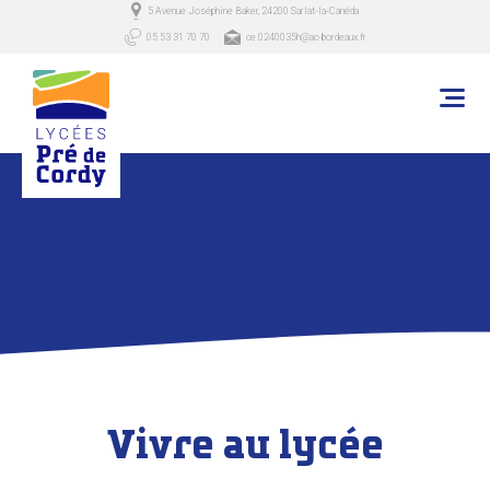
5 Avenue Joséphine Baker, 24200 Sarlat-la-Canéda
05 53 31 70 70
ce.0240035h@ac-bordeaux.fr
Vivre au lycée