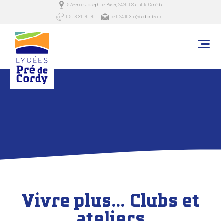
5 Avenue Joséphine Baker, 24200 Sarlat-la-Canéda
05 53 31 70 70
ce.0240035h@ac-bordeaux.fr
Vivre plus… Clubs et
ateliers