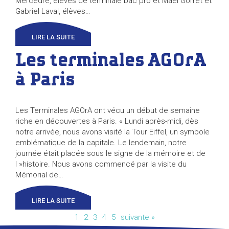
Mercedre, élèves de terminale bac pro et Maël Gorret et
Gabriel Laval, élèves…
LIRE LA SUITE
Les terminales AGOrA
à Paris
Les Terminales AGOrA ont vécu un début de semaine
riche en découvertes à Paris. « Lundi après-midi, dès
notre arrivée, nous avons visité la Tour Eiffel, un symbole
emblématique de la capitale. Le lendemain, notre
journée était placée sous le signe de la mémoire et de
l »histoire. Nous avons commencé par la visite du
Mémorial de…
LIRE LA SUITE
1
2
3
4
5
suivante »