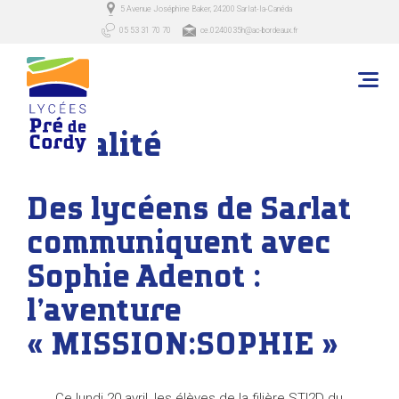
5 Avenue Joséphine Baker, 24200 Sarlat-la-Canéda
05 53 31 70 70
ce.0240035h@ac-bordeaux.fr
Lycée Pré de Cordy
> Actualité
Actualité
Des lycéens de Sarlat
communiquent avec
Sophie Adenot :
l’aventure
« MISSION:SOPHIE »
Ce lundi 20 avril, les élèves de la filière STI2D du