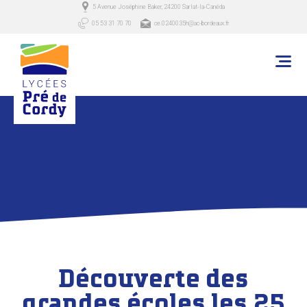
5 Avenue Joséphine Baker, 24200 Sarlat-la-Canéda
05 53 31 70 70
ce.0240035h@ac-bordeaux.fr
Découverte des
grandes écoles les 25