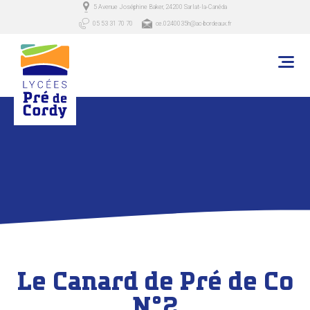
5 Avenue Joséphine Baker, 24200 Sarlat-la-Canéda
05 53 31 70 70
ce.0240035h@ac-bordeaux.fr
Le Canard de Pré de Co
N°2