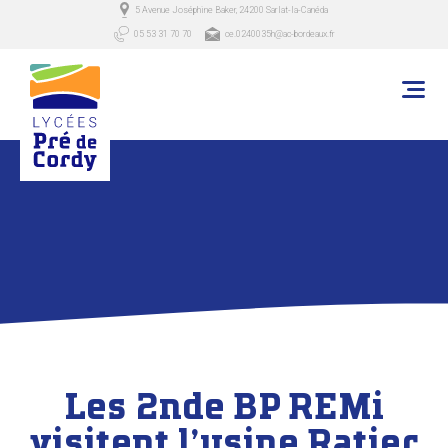
5 Avenue Joséphine Baker, 24200 Sarlat-la-Canéda
05 53 31 70 70
ce.0240035h@ac-bordeaux.fr
Les 2nde BP REMi
visitent l’usine Ratier