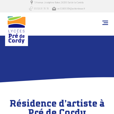
5 Avenue Joséphine Baker, 24200 Sarlat-la-Canéda
05 53 31 70 70
ce.0240035h@ac-bordeaux.fr
Résidence d’artiste à
Pré de Cordy