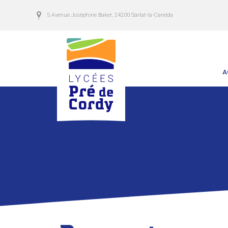
5 Avenue Joséphine Baker, 24200 Sarlat-la-Canéda
A