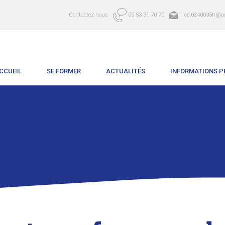
Contactez-nous
05 53 31 70 70
ce.0240035h@ac
CCUEIL
SE FORMER
ACTUALITÉS
INFORMATIONS P