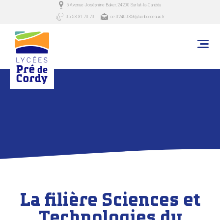
5 Avenue Joséphine Baker, 24200 Sarlat-la-Canéda
05 53 31 70 70
ce.0240035h@ac-bordeaux.fr
La filière Sciences et
Technologies du