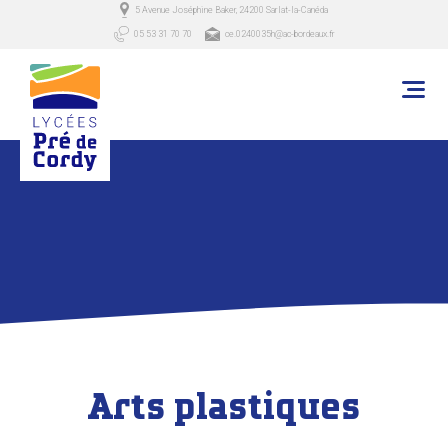
5 Avenue Joséphine Baker, 24200 Sarlat-la-Canéda
05 53 31 70 70
ce.0240035h@ac-bordeaux.fr
Arts plastiques