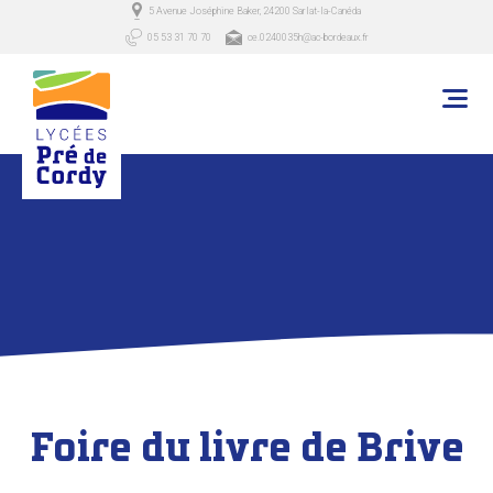
5 Avenue Joséphine Baker, 24200 Sarlat-la-Canéda
05 53 31 70 70
ce.0240035h@ac-bordeaux.fr
Foire du livre de Brive