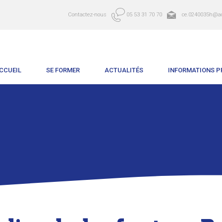
Contactez-nous
05 53 31 70 70
ce.0240035h@ac
CCUEIL
SE FORMER
ACTUALITÉS
INFORMATIONS P