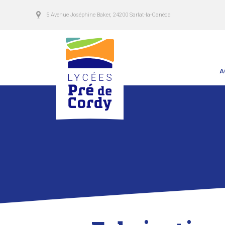
5 Avenue Joséphine Baker, 24200 Sarlat-la-Canéda
A