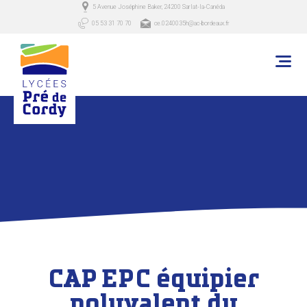
5 Avenue Joséphine Baker, 24200 Sarlat-la-Canéda
05 53 31 70 70
ce.0240035h@ac-bordeaux.fr
CAP EPC équipier
polyvalent du