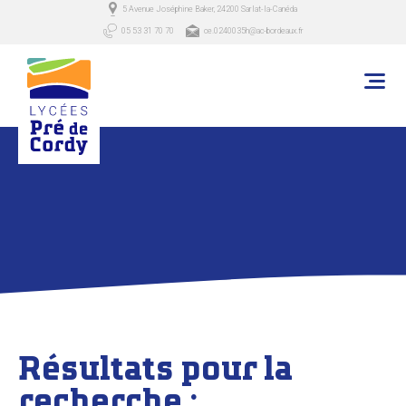
5 Avenue Joséphine Baker, 24200 Sarlat-la-Canéda
05 53 31 70 70
ce.0240035h@ac-bordeaux.fr
Résultats pour la
recherche :